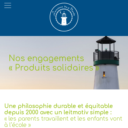
Nos engagements
« Produits solidaires »
Une philosophie durable et équitable
depuis 2000 avec un leitmotiv simple :
« les parents travaillent et les enfants vont
à l’école »