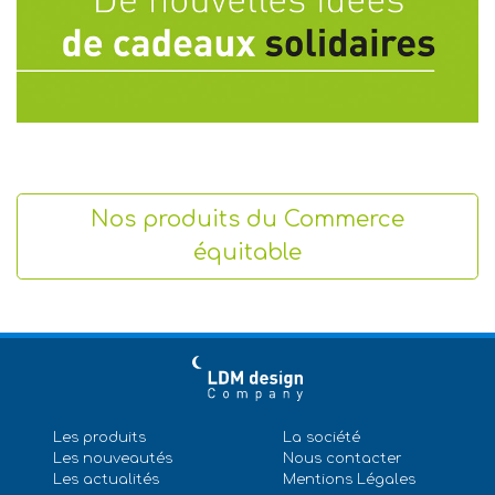
Nos produits du Commerce
équitable
Les produits
La société
Les nouveautés
Nous contacter
Les actualités
Mentions Légales