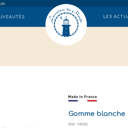
nde
LES ACTU
UVEAUTÉS
Gomme blanche
[Réf : FBGB]