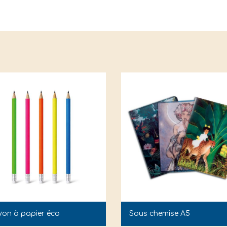
yon à papier éco
Sous chemise A5