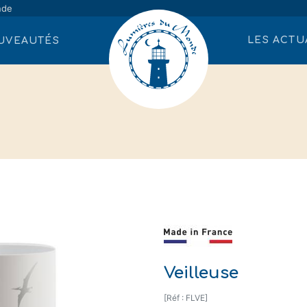
nde
LES ACTU
UVEAUTÉS
Veilleuse
[Réf : FLVE]