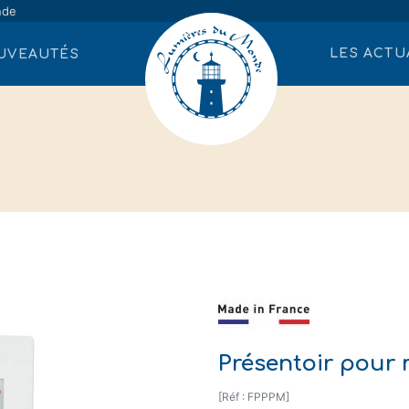
nde
LES ACTU
UVEAUTÉS
Présentoir pour
[Réf : FPPPM]