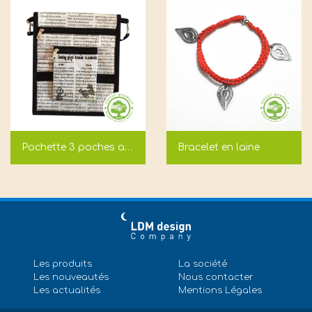
Pochette 3 poches avec band...
Bracelet en laine
Les produits
La société
Les nouveautés
Nous contacter
Les actualités
Mentions Légales