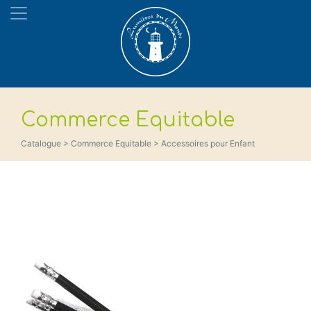
Commerce Equitable
Catalogue > Commerce Equitable > Accessoires pour Enfant