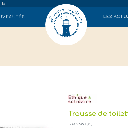
nde
LES ACTU
UVEAUTÉS
e
Trousse de toilet
[Réf : CAVTSC]