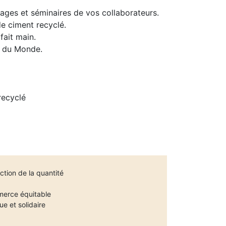
ages et séminaires de vos collaborateurs.
de ciment recyclé.
fait main.
s du Monde.
recyclé
ction de la quantité
mmerce équitable
ue et solidaire